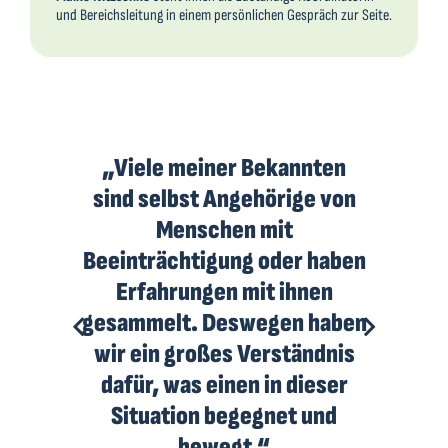
und Bereichsleitung in einem persönlichen Gespräch zur Seite.
„Viele meiner Bekannten
sind selbst Angehörige von
Menschen mit
„
iert
Beeinträchtigung oder haben
z
d
Erfahrungen mit ihnen
ma
n und
gesammelt. Deswegen haben
Gefüh
ndes
wir ein großes Verständnis
Vers
.“
dafür, was einen in dieser
Situation begegnet und
– M
bewegt.“