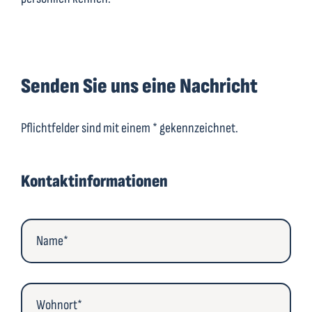
Senden Sie uns eine Nachricht
Pflichtfelder sind mit einem * gekennzeichnet.
Bitte
lasse
Kontakt­informationen
dieses
Feld
leer.